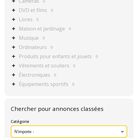
Caméras
0
DVD et films
0
Livres
0
Maison et jardinage
0
Musique
0
Ordinateurs
0
Produits pour enfants et jouets
0
Vêtements et souliers
0
Électroniques
0
Équipements sportifs
0
Chercher pour annonces classées
Catégorie